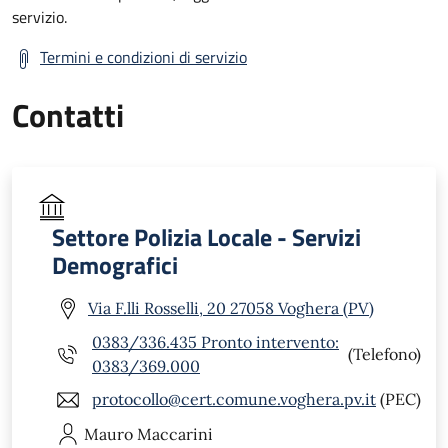
servizio.
Termini e condizioni di servizio
Contatti
Settore Polizia Locale - Servizi
Demografici
Via F.lli Rosselli, 20 27058 Voghera (PV)
0383/336.435 Pronto intervento:
(Telefono)
0383/369.000
protocollo@cert.comune.voghera.pv.it
(PEC)
Mauro
Maccarini