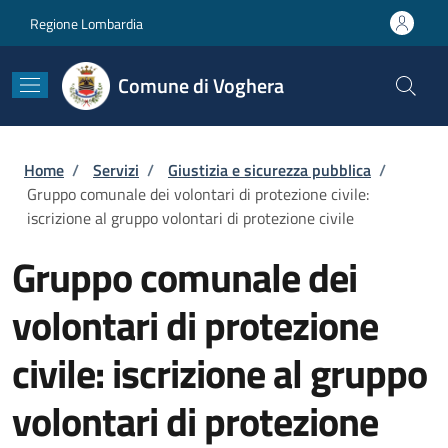
Salta al contenuto principale
Skip to footer content
Regione Lombardia
Comune di Voghera
Briciole di pane
Home
/
Servizi
/
Giustizia e sicurezza pubblica
/
Gruppo comunale dei volontari di protezione civile:
iscrizione al gruppo volontari di protezione civile
Gruppo comunale dei
volontari di protezione
civile: iscrizione al gruppo
volontari di protezione