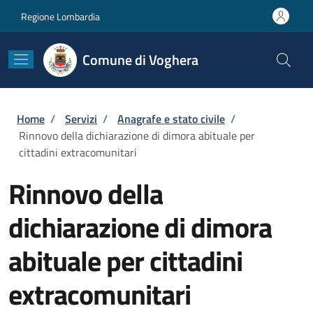
Salta al contenuto principale
Skip to footer content
Regione Lombardia
Comune di Voghera
Briciole di pane
Home
/
Servizi
/
Anagrafe e stato civile
/
Rinnovo della dichiarazione di dimora abituale per
cittadini extracomunitari
Rinnovo della
dichiarazione di dimora
abituale per cittadini
extracomunitari