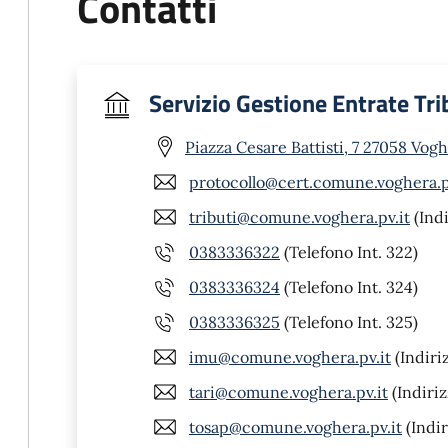
Contatti
Servizio Gestione Entrate Tri
Piazza Cesare Battisti, 7 27058 Vog
protocollo@cert.comune.voghera.p
tributi@comune.voghera.pv.it
(Indi
0383336322
(Telefono Int. 322)
0383336324
(Telefono Int. 324)
0383336325
(Telefono Int. 325)
imu@comune.voghera.pv.it
(Indiri
tari@comune.voghera.pv.it
(Indiriz
tosap@comune.voghera.pv.it
(Indir