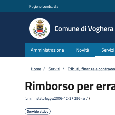
Salta al contenuto principale
Skip to footer content
Regione Lombardia
Comune di Voghera
Amministrazione
Novità
Servizi
Briciole di pane
Home
/
Servizi
/
Tributi, finanze e contravv
Rimborso per err
(
urn:nir:stato:legge:2006-12-27;296~art1
)
Servizio attivo