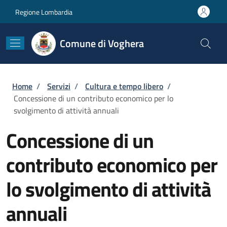
Salta al contenuto principale
Skip to footer content
Regione Lombardia
Comune di Voghera
Briciole di pane
Home
/
Servizi
/
Cultura e tempo libero
/
Concessione di un contributo economico per lo
svolgimento di attività annuali
Concessione di un
contributo economico per
lo svolgimento di attività
annuali