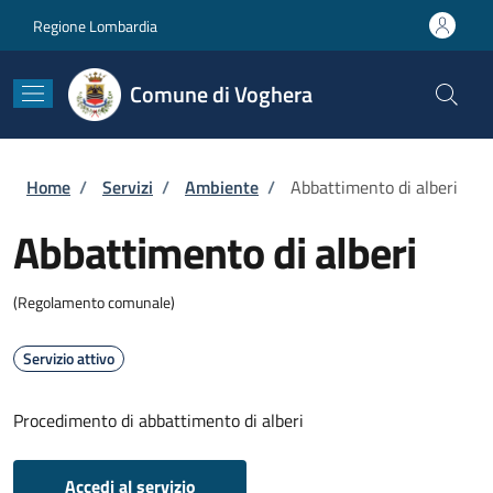
Salta al contenuto principale
Skip to footer content
Regione Lombardia
Comune di Voghera
Briciole di pane
Home
/
Servizi
/
Ambiente
/
Abbattimento di alberi
Abbattimento di alberi
(Regolamento comunale)
Servizio attivo
Procedimento di abbattimento di alberi
Accedi al servizio