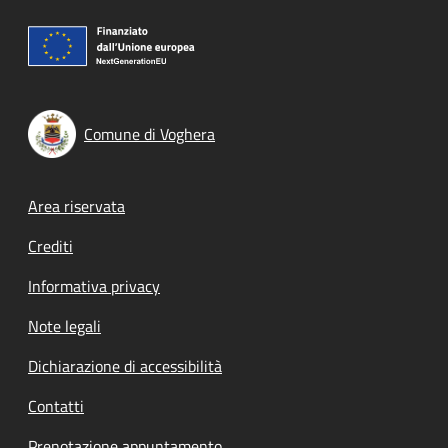
Comune di Voghera
Footer menu
Area riservata
Crediti
Informativa privacy
Note legali
Dichiarazione di accessibilità
Contatti
Prenotazione appuntamento