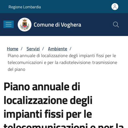
Salta al contenuto principale
Skip to footer content
Regione Lombardia
Comune di Voghera
Briciole di pane
Home
/
Servizi
/
Ambiente
/
Piano annuale di localizzazione degli impianti fissi per le
telecomunicazioni e per la radiotelevisione: trasmissione
del piano
Piano annuale di
localizzazione degli
impianti fissi per le
telecomunicazioni e per la