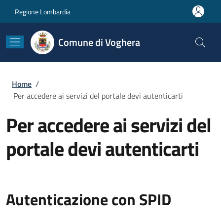
Salta al contenuto principale
Skip to footer content
Regione Lombardia
Comune di Voghera
Briciole di pane
Home
/
Per accedere ai servizi del portale devi autenticarti
Per accedere ai servizi del
portale devi autenticarti
Autenticazione con SPID